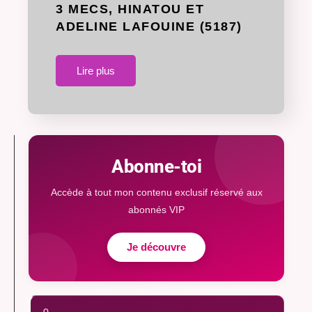
3 MECS, HINATOU ET
ADELINE LAFOUINE (5187)
Lire plus
Abonne-toi
Accède à tout mon contenu exclusif réservé aux
abonnés VIP
Je découvre
O