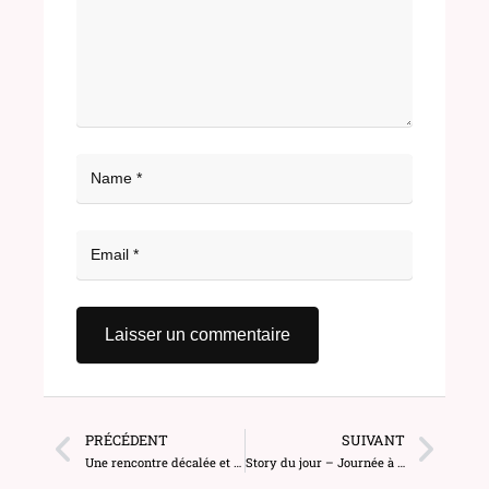
PRÉCÉDENT
SUIVANT
Une rencontre décalée et très intense avec MistergooddealX (5150)
Story du jour – Journée à la plage, soirée au village naturiste (10372)