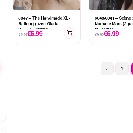
6047 – The Handmade XL-
6040/6041 – Scène 
Balldog (avec Giada
Nathalie Mars (2 pa
Suicide) (17’39”)
(1h08’24”)
€
6.99
€
6.99
€
9.99
€
9.99
←
1