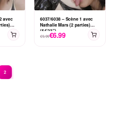
2 avec
6037/6038 – Scène 1 avec
rties)
Nathalie Mars (2 parties)
(54’23”)
€
6.99
€
9.99
2