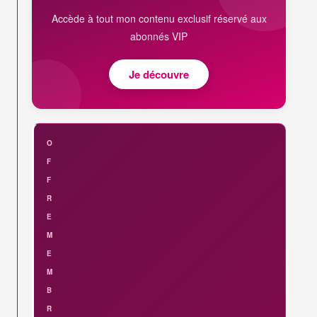
Accède à tout mon contenu exclusif réservé aux
abonnés VIP
Je découvre
O
F
F
R
E
M
E
M
B
R