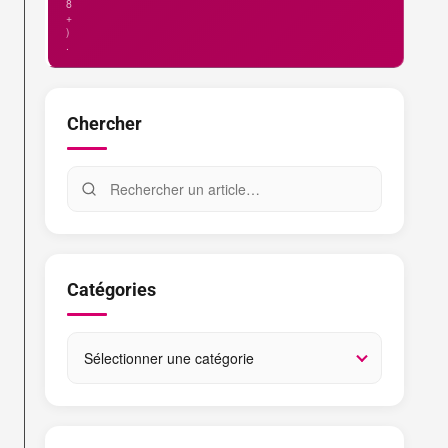
8
+
)
.
Chercher
Catégories