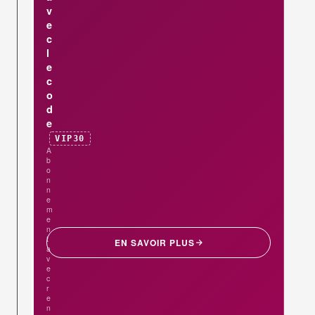
v
e
c
l
e
c
o
d
e
VIP30
A
b
o
n
n
e
m
e
n
t
EN SAVOIR PLUS
a
v
e
c
r
e
n