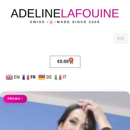
0
€
0.00
EN
FR
DE
IT
PROMO !