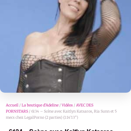
Accueil
/
La boutique d’Adeline
/
Vidéos
/
AVEC DES
PORNSTARS
/ 6134 – Scène avec Kaitlyn Katsaros, Ria Sunn et 5
mecs chez LegalPorno (2 parties) (1:14’13”)