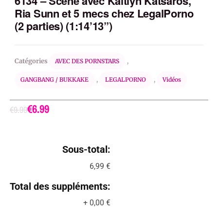
6134 – Scène avec Kaitlyn Katsaros,
Ria Sunn et 5 mecs chez LegalPorno
(2 parties) (1:14’13”)
Catégories
,
AVEC DES PORNSTARS
,
,
GANGBANG / BUKKAKE
LEGALPORNO
Vidéos
€
6.99
€
9.99
Sous-total:
6,99 €
Total des suppléments:
+
0,00 €