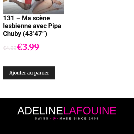
131 – Ma scène
lesbienne avec Pipa
Chuby (43’47”)
€
3.99
€
4.99
Ajouter au panier