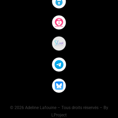
© 2026 Adeline Lafouine – Tous droits réservés – By
LProject