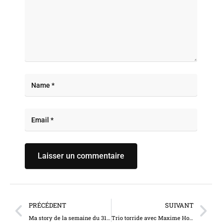
PRÉCÉDENT
SUIVANT
Ma story de la semaine du 31 mai 2026 – Version abonnés (épisode 239) (11405)
Trio torride avec Maxime Horns et la transsexuelle Paula Hoffmann (5163)