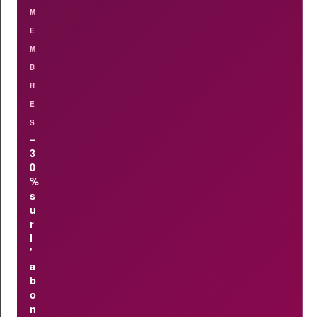
M
E
M
B
R
E
S
−
3
0
%
s
u
r
l
'
a
b
o
n