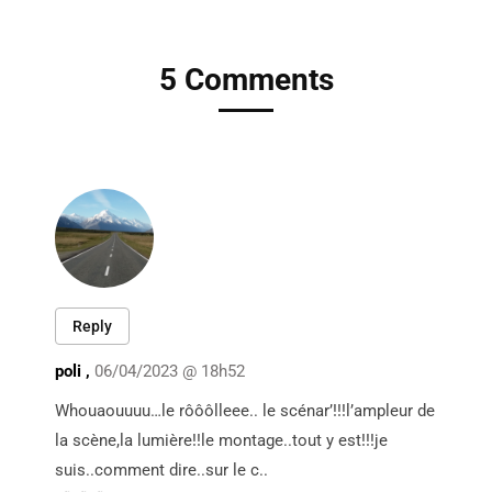
5 Comments
Reply
poli ,
06/04/2023 @ 18h52
Whouaouuuu…le rôôôlleee.. le scénar’!!!l’ampleur de
la scène,la lumière!!le montage..tout y est!!!je
suis..comment dire..sur le c..