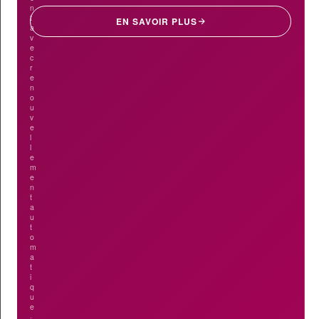
n
t
EN SAVOIR PLUS
a
v
e
c
r
e
n
o
u
v
e
l
l
e
m
e
n
t
a
u
t
o
m
a
t
i
q
u
e
·