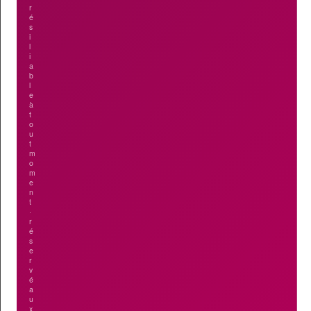
r
é
s
i
l
i
a
b
l
e
à
t
o
u
t
m
o
m
e
n
t
·
r
é
s
e
r
v
é
a
u
x