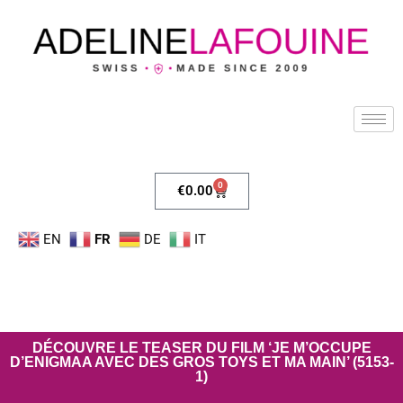
0
€
0.00
EN
FR
DE
IT
DÉCOUVRE LE TEASER DU FILM ‘JE M’OCCUPE
D’ENIGMAA AVEC DES GROS TOYS ET MA MAIN’ (5153-
1)