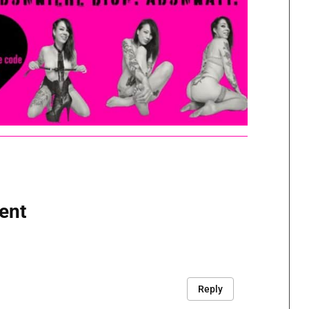
ent
Reply