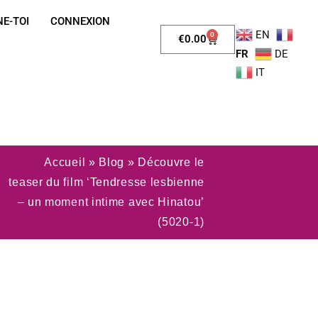
E-TOI
CONNEXION
EN
0
€
0.00
FR
DE
IT
Accueil
»
Blog
»
Découvre le
teaser du film ‘Tendresse lesbienne
– un moment intime avec Hinatou’
(5020-1)