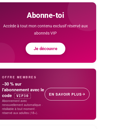
Abonne-toi
Accède à tout mon contenu exclusif réservé aux
abonnés VIP
Je découvre
OFFRE MEMBRES
−30 %
sur
l'abonnement avec le
EN SAVOIR PLUS
code
VIP30
Abonnement avec
renouvellement automatique ·
résiliable à tout moment ·
réservé aux adultes (18+).