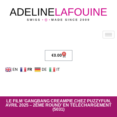
0
€
0.00
EN
FR
DE
IT
LE FILM ‘GANGBANG CREAMPIE CHEZ PUZZYFUN,
AVRIL 2025 – 2ÈME ROUND’ EN TÉLÉCHARGEMENT
(5031)