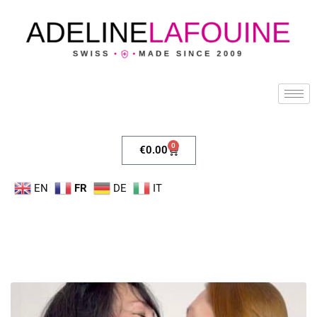
0
€
0.00
EN
FR
DE
IT